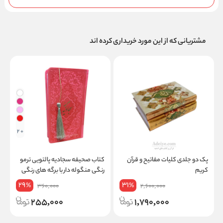
مشتریانی که از این مورد خریداری کرده اند
+ 2
پک دو جلدی کلیات مفاتیح و قرآن
کتاب صحیفه سجادیه پالتویی ترمو
کریم
رنگی منگوله دار با برگه های رنگی
29
31
%
%
360,000
2,600,000
255,000
1,790,000