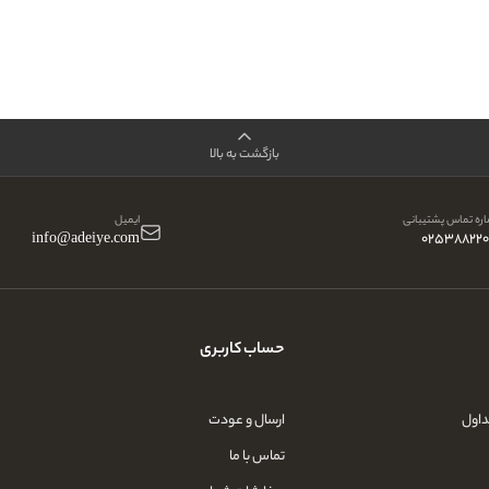
بازگشت به بالا
ره تماس پشتیبانی
ایمیل
info@adeiye.com
025388220
حساب کاربری
داول
ارسال و عودت
تماس با ما