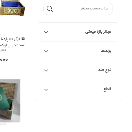
فیلتر بازه قیمتی
🕌 قرآن ۱۲۰
نسخه حزبی لوکس
,000
برندها
,000
نوع جلد
قطع