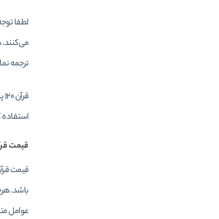
لطفا توجه
می‌کنند. 
ترجمه نم
قر
استفاده ک
قیمت قرآن 120 
باشد. هرچ
عوامل متف