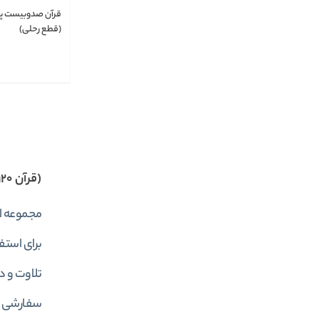
قرآن صدوبیست پار
(قطع رحلی)
(قرآن 120 پاره)
برای استف
تلاوت و د
سفارشی سا