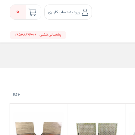
0
ورود به حساب کاربری
پشتیبانی تلفنی
02538822002
6
کالا