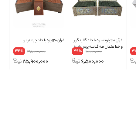
قرآن ۱۲۰ پاره اسوه با جلد گالینگور
قرآن ۱۲۰ پاره با جلد چرم ترمو
و خط عثمان طه گلاسه پرس شده
32
46
31
%
%
38,000,000
12,000,000
25,900,000
6,500,000