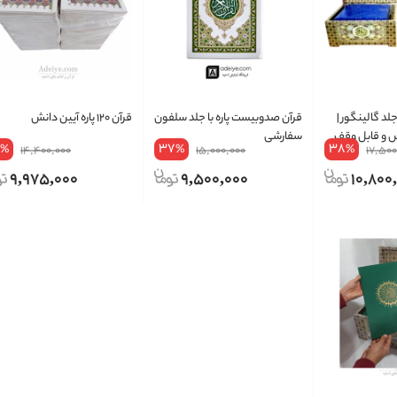
 پاره با جلد گالینگور |
قرآن صدوبیست پاره با جلد سلفون
قرآن ۱۲۰ پاره آیین دانش
 و قابل وقف
سفارشی
37
38
%
%
%
14,400,000
15,000,000
17,500
9,975,000
9,500,000
10,800