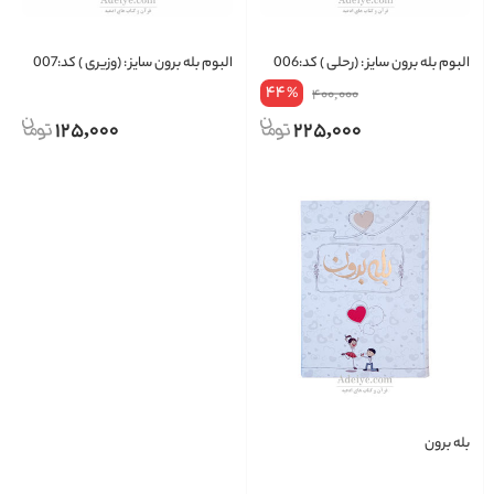
البوم بله برون سایز : (رحلی ) کد:006
البوم بله برون سایز : (وزیری ) کد:007
44
%
400,000
125,000
225,000
بله برون