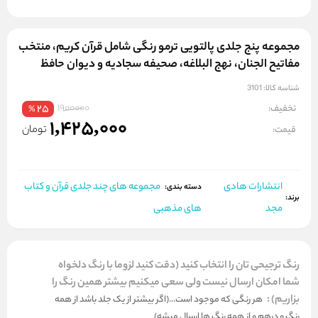
مجموعه پنج جلدی پالتویی ترمو رنگی شامل قرآن کریم، منتخب
مفاتیح الجنان، نهج البلاغه، صحیفه سجادیه و دیوان حافظ
شناسه کالا:
3101
1900000
تخفیف:
25
%
1,425,000
تومان
قیمت:
انتشارات هادی
مجموعه های چند جلدی قرآن و کتاب
دسته بندی:
برند:
مجد
های مذهبی
رنگ ترجیحی تان را انتخاب کنید (دقت کنید لزوما با رنگ دلخواه
شما امکان ارسال نیست ولی سعی میکنیم بیشتر همین رنگ را
بزاریم)
:
هر رنگی که موجود است...(اگر بیشتر از یک جلد باشد از همه
رنگ و درهم و از همه رنگ ها ارسال میشه)