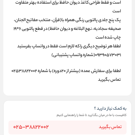
است و فقط طراحی کاغذ دیوان حافظ برای استفاده بهتر متفاوت
است
پک پنج جلدی پالتویی رنگی همراه با(قرآن، منتخب مفاتیح الجنان،
صحیفه سجادیه، نهج البلاغه و دیوان حافظ) در قطع پالتویی 6*19
چاپ شده است
لطفا هر توضیح دیگری را که لازم است فقط در واتساپ بفرستید
09390573031(شماره واتساپ پشتیبانی)
لطفا برای سفارش عمده (بیشتر از 20دوره) با شماره 02538822002
تماس بگیرید
به کمک نیاز دارید ؟
کافیست با ما در میان بگذارید تا شما را راهنمایی کنیم
025-38822002
تماس بگیرید