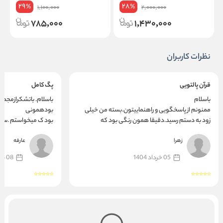
29
28
%
%
1,100,000
2,000,000
785,000
1,430,000
نظرات کاربران
قرآن پالتویی
پگ کامل
باسلام
باسلام. باتشکرازمجمو
ممنونم از پاسخگویی و راهنماییتون.بسته من خیلی
بودهمونی
زود به دستم رسید.دقیقا همون رنگی بود که
بود ک میخواستم .سر
میخواستم
.سپاسگزارم
زهرا
عارفه
05 خرداد 1404
08 شهریور 1401