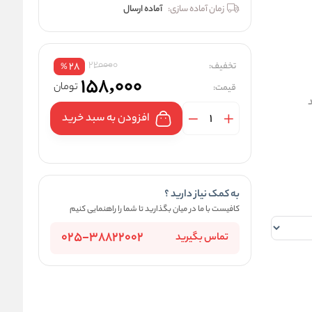
زمان آماده سازی:
آماده ارسال
220000
تخفیف:
28
%
158,000
تومان
قیمت:
د
افزودن به سبد خرید
به کمک نیاز دارید ؟
کافیست با ما در میان بگذارید تا شما را راهنمایی کنیم
025-38822002
تماس بگیرید