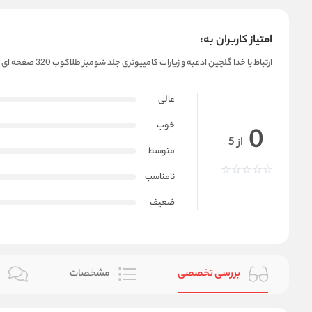
امتیاز کاربران به:
ارتباط با خدا گلچین ادعیه و زیارات کامپیوتری جلد شومیز طلاکوب 320 صفحه ای قطع جیبی + جوشن کبیر
عالی
خوب
0
از 5
متوسط
نامناسب
ضعیف
بررسی تخصصی
مشخصات
ن