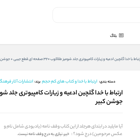
بلاگ
تباط با خدا گلچین ادعیه و زیارات کامپیوتری جلد شومیز طلاکوب 320 صفحه ای قطع جیبی + جوشن کبیر
ارتباط با خدا و کتاب های کم حجم
انتشارات آثار فرهنگ 
برند:
دسته بندی:
جوشن کبیر
آیا مایلید در ابتدای هرجلد از این کتاب وقف نامه (یادبودی شامل نام و
عکس مرحومین) درج شود؟
:
خیر، نیازی به درج وقف نامه نیست.