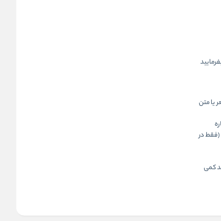
فرمایید
 یا متن
ره
(فقط در
عداد 50جلد و بیشتر رایگان است. اما برای کمتر از 50جلد کمی