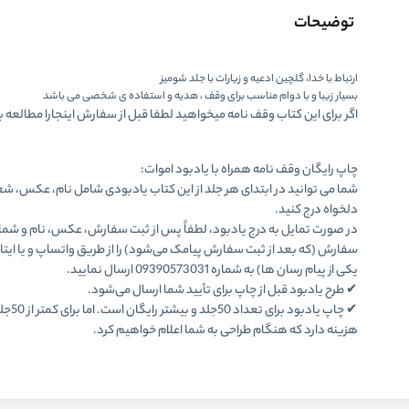
توضیحات
ارتباط با خدا، گلچین ادعیه و زیارات با جلد شومیز
بسیار زیبا و با دوام مناسب برای وقف ، هدیه و استفاده ی شخصی می باشد
اگر برای این کتاب وقف نامه میخواهید لطفا قبل از سفارش اینجارا مطالعه ب
چاپ رایگان وقف نامه همراه با یادبود اموات:
شما می توانید در ابتدای هر جلد از این کتاب یادبودی شامل نام، عکس، شعر
دلخواه درج کنید.
در صورت تمایل به درج یادبود، لطفاً پس از ثبت سفارش، عکس، نام و شما
سفارش (که بعد از ثبت سفارش پیامک می‌شود) را از طریق واتساپ و یا ایتا 
یکی از پیام رسان ها) به شماره 09390573031 ارسال نمایید.
✔ طرح یادبود قبل از چاپ برای تأیید شما ارسال می‌شود.
✔ چاپ یادبود برای ت
هزینه دارد که هنگام طراحی به شما اعلام خواهیم کرد.