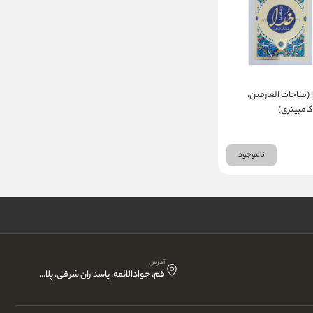
ا (مناجات العارفین،
امپیتری)
ناموجود
آدرس
قم، جوادالائمه، پاسداران شرقی، پلاک 15 ، انتشارات نقش آذین