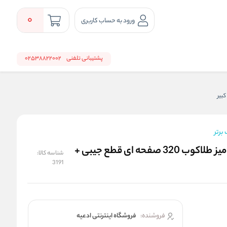
0
ورود به حساب کاربری
پشتیبانی تلفنی
02538822002
برتر
ارتباط با خدا گلچین ادعیه و زیارات کامپیوتری جلد شومیز طلاکوب 320 صفحه ای قطع جیبی +
شناسه کالا:
3191
فروشنده:
فروشگاه اینترنتی ادعیه