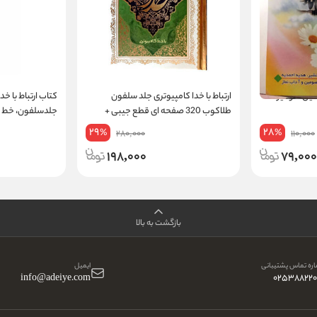
لحین شومیز
ارتباط با خدا کامپیوتری جلد سلفون
کتاب ارتباط با خد
طلاکوب 320 صفحه ای قطع جیبی +
جلدسلفون، خط ک
جوشن کبیر
29
28
%
%
280,000
110,000
198,000
79,000
بازگشت به بالا
ره تماس پشتیبانی
ایمیل
info@adeiye.com
025388220