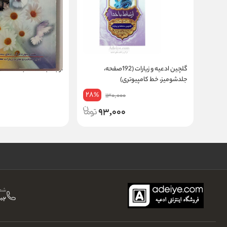
گلچین ادعیه و زیارات (192صفحه،
ارتباط با خدا مناجات الصا
جلدشومیز، خط کامپیوتری)
28
%
130,000
93,000
شما
02