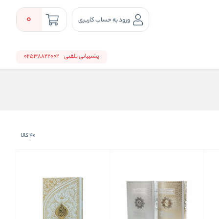
0
ورود به حساب کاربری
پشتیبانی تلفنی
02538822002
40
کالا