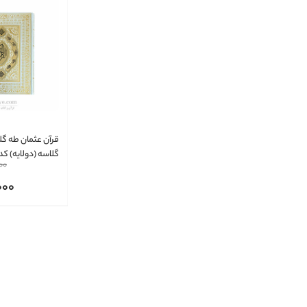
قرآن عثمان طه گ
گلاسه (دولایه) کد:12
00
000