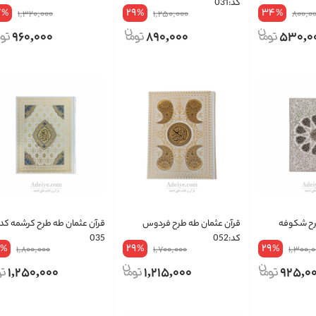
کد:031
7
29
34
%
%
%
1,320,000
1,250,000
800,0
960,000
890,000
530,0
رح شکوفه
قرآن عثمان طه طرح فردوس
قرآن عثمان طه طرح کرشمه کد 
کد:052
035
29
29
%
%
%
1,800,000
1,700,000
1,300,
1,250,000
1,215,000
925,0