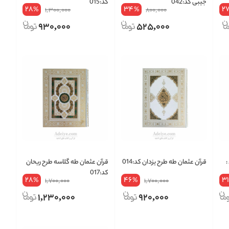
جیبی کد:042
کد:015
28
34
2
%
%
1,300,000
800,000
930,000
525,000
:
قرآن عثمان طه طرح یزدان کد:014
قرآن عثمان طه گلاسه طرح ریحان
کد:017
28
46
31
%
%
1,700,000
1,700,000
1,230,000
920,000