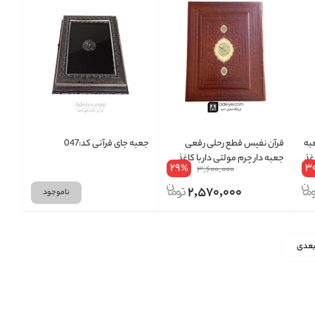
به
قرآن نفیس قطع رحلی رقعی
جعبه جای قرآنی کد:047
اغذ
جعبه دار چرم مولتی دار با کاغذ
29
3
%
3,600,000
گلاسه
2,570,000
ناموجود
عدی