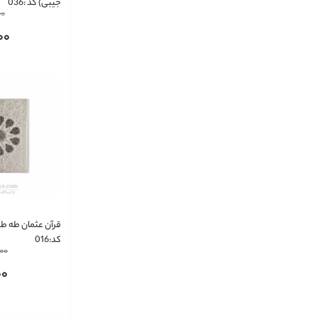
جیبی) کد :036
00
00
قرآن عثمان طه ط
کد:016
000
00