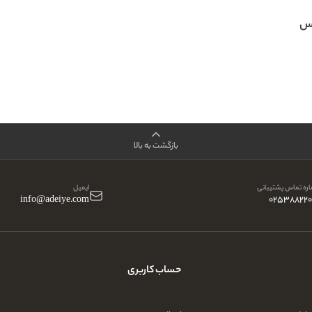
یس
بازگشت به بالا
ره تماس پشتیبانی
ایمیل
info@adeiye.com
025388220
حساب کاربری