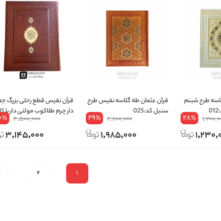
لاسه طرح شبنم
قرآن عثمان طه گلاسه نفیس طرح
قرآن نفیس قطع رحلی بزرگ جع
0
سنبل کد:025
دار چرم طلاکوب مولتی دار با ک
0
29
28
%
%
%
4,500,000
2,800,000
1,700,0
گلاسه
3,145,000
1,985,000
1,230,
1
2
ب