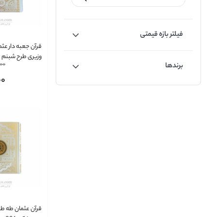
فیلتر بازه قیمتی
قرآن جعبه دار عث
وزیری طرح شبنم کد:
000
برندها
00
قرآن عثمان طه طر