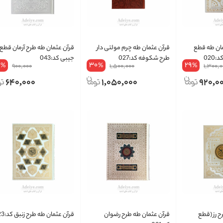
مان طه قطع
قرآن عثمان طه چرم مولتی دار
قرآن عثمان طه طرح آرمان قطع
020
طرح شکوفه کد:027
جیبی کد:043
9
30
29
%
%
%
900,000
1,500,000
1,300,
640,000
1,050,000
920,0
ح رز (قطع
قرآن عثمان طه طرح رضوان
قرآن عثمان طه طرح زنبق کد:023