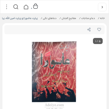
0
خانه
/
دعا و مناجات
/
مفاتیح الجنان
/
دعاهای تکی
/
زیارت عاشورا (و زیارت امین الله، زی
1
/
5