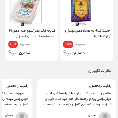
حدیث کساء به همراه دعای توسل و
کتابچه آیات نصر (سوره فتح، دعای 14
زیارت عاشورا
صحیفه سجادیه، دعای توسل و
ق
دعای فرج)
ش
29
30
%
%
35,000
40,000
25,000
28,000
نظرات کاربران
رضایت از محصول
رضایت از محصول
سلام و وقت بخیر کتاب زیارت عاشورا سفارش دادم و
سلام و وقت بخیر کتاب
خیلی راضی بودم از همه نظر هم خود کتاب خوب و
خیلی راضی بودم از ه
تمیز بود و با بسته بندی کامل و خوب به دستم رسید و
تمیز بود و با بسته بن
از اینکه وقت گذاشتن به سوالام جواب دادن کامل هم
از اینکه وقت گذاشتن
حسینی
خیلی ممنونم . تجربه خوبی بود و باز هم حتما سفارش
حسینی
خیلی ممنونم . تجربه 