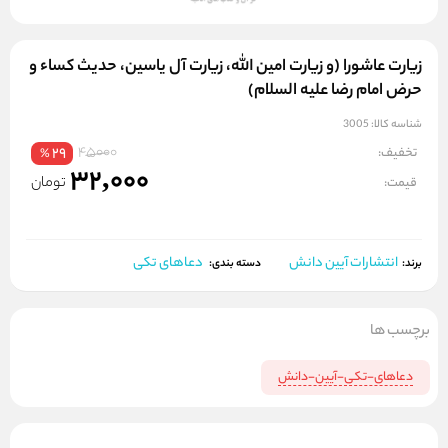
زیارت عاشورا (و زیارت امین الله، زیارت آل یاسین، حدیث کساء و
حرض امام رضا علیه السلام)
شناسه کالا:
3005
45000
تخفیف:
29
%
32,000
تومان
قیمت:
انتشارات آیین دانش
دعاهای تکی
برند:
دسته بندی:
برچسب ها
دعاهای-تکی-آیین-دانش