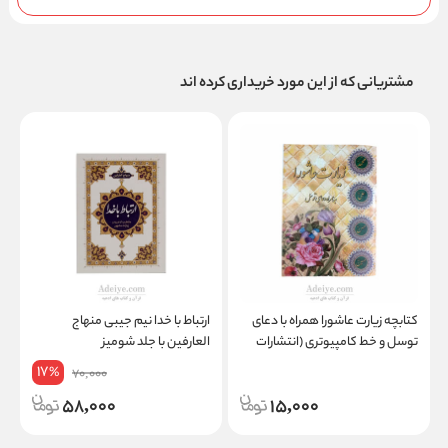
مشتریانی که از این مورد خریداری کرده اند
کتابچه زیارت عاشورا همراه با دعای
ارتباط با خدا نیم جیبی منهاج
ا
توسل و خط کامپیوتری (انتشارات
العارفین با جلد شومیز
ش
محمدامین)
17
%
70,000
58,000
15,000