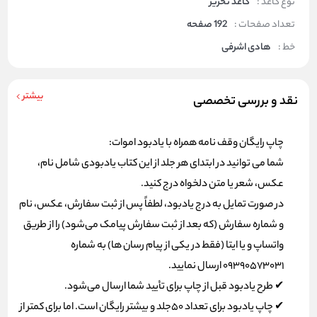
نوع کاغذ :
کاغذ تحریر
تعداد صفحات :
192 صفحه
خط :
هادی اشرفی
بیشتر
نقد و بررسی تخصصی
چاپ رایگان وقف نامه همراه با یادبود اموات:
شما می توانید در ابتدای هر جلد از این کتاب یادبودی شامل نام،
عکس، شعر یا متن دلخواه درج کنید.
در صورت تمایل به درج یادبود، لطفاً پس از ثبت سفارش، عکس، نام
و شماره سفارش (که بعد از ثبت سفارش پیامک می‌شود) را از طریق
واتساپ و یا ایتا (فقط در یکی از پیام رسان ها) به شماره
09390573031 ارسال نمایید.
✔ طرح یادبود قبل از چاپ برای تأیید شما ارسال می‌شود.
✔ چاپ یادبود برای تعداد 50جلد و بیشتر رایگان است. اما برای کمتر از