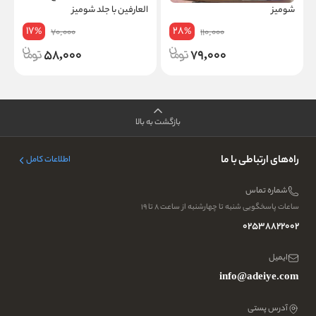
شومیز
العارفین با جلد شومیز
ش
17
28
%
%
70,000
110,000
58,000
79,000
بازگشت به بالا
راه‌های ارتباطی با ما
اطلاعات کامل
شماره تماس
ساعات پاسخگویی شنبه تا چهارشنبه از ساعت ۸ تا ۱۹
02538822002
ایمیل
info@adeiye.com
آدرس پستی