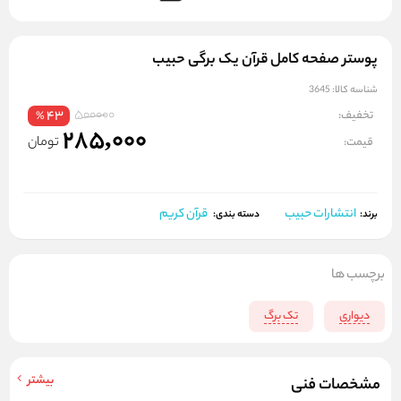
پوستر صفحه کامل قرآن یک برگی حبیب
شناسه کالا:
3645
500000
تخفیف:
43
%
285,000
تومان
قیمت:
انتشارات حبیب
قرآن کریم
برند:
دسته بندی:
برچسب ها
دیواری
تک برگ
بیشتر
مشخصات فنی