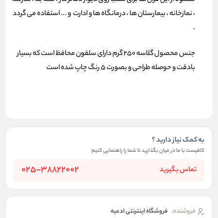
معمولا از این قران ها برای نصب روی دیوار دفاتر کار ، مساجد ، مدرسه
، نمازخانه ، بیمارستان ها ، درمانگاه ها و ادارت و ... استفاده می گردد
.
جنس محصول گلاسه 250 گرم دارای سلفون محافظ است که بسیار
بادقت و حوصله طراحی و بصورت 5 رنگ چاپ شده است
به کمک نیاز دارید ؟
کافیست با ما در میان بگذارید تا شما را راهنمایی کنیم
025-38822002
تماس بگیرید
فروشنده:
فروشگاه اینترنتی ادعیه