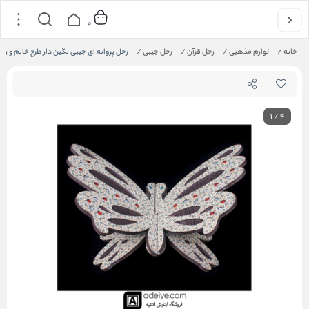
0
خانه
/
لوازم مذهبی
/
رحل قرآن
/
رحل جیبی
/
رحل پروانه ای جیبی نگین دار طرح خاتم و را
1
/
4