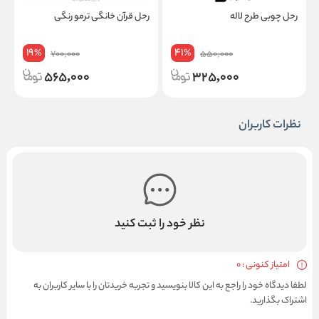
رحل چوبی طرح لاله
رحل قرآن خانگی ترمو رنگی
ر
19
41
%
%
700,000
550,000
565,000
325,000
نظرات کاربران
نظر خود را ثبت کنید
امتیاز کنونی : 0
لطفا دیدگاه خود را راجع به این کالا بنویسید و تجربه خریدتان را با سایر کاربران به
اشتراک بگذارید.